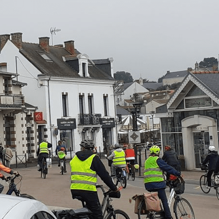
Exporter les lignes sélectionnées
Exporter toutes les colonnes
Exporter uniquement les colonnes affichées
Menu
Ajoutez un logo, un bouton, des réseaux sociaux
Cliquez pour éditer
Accueil
▴
▾
Qui Sommes-nous ?
▴
▾
Nos Activités
▴
▾
NOS ACTIVITES
Evénements
Agenda
▴
▾
Lettres Mensuelles
▴
▾