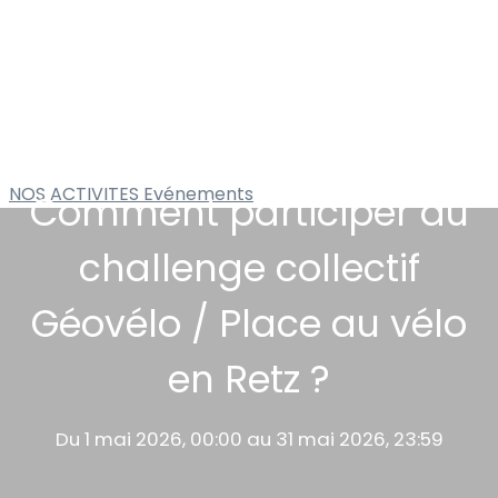
NOS ACTIVITES
Evénements
Comment participer au
challenge collectif
Géovélo / Place au vélo
en Retz ?
Du 1 mai 2026, 00:00 au 31 mai 2026, 23:59