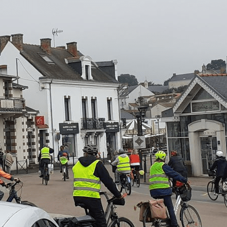
Exporter les lignes sélectionnées
Exporter toutes les colonnes
Exporter uniquement les colonnes affichées
Menu
<
>
NOS ACTIVITES
Evénements
Ajoutez un logo, un bouton, des réseaux sociaux
Cliquez pour éditer
Accueil
▴
▾
Qui Sommes-nous ?
▴
▾
Nos Activités
▴
▾