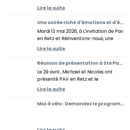
selle et Code de la route, Vacances à
Lire la suite
vélo, Repair Café, il y en a pour tous
les goûts avec Pav en...
Une soirée riche d'émotions et d'échanges
Mardi 13 mai 2026, à L'invitation de Pav
en Retz et Réinventons-nous, une
cinquantaine de personnes est venue
Lire la suite
voir le film "Le Facteur Humain" et
partager un temps d'échange...
Réunion de présentation à Ste Pazanne le 29 avril
Le 29 avril , Michael et Nicolas ont
présenté PAV en Retz et le
programme de Mai à vélo pour les
Lire la suite
cyclistes locaux. L'objectif est de
développer l'activité de cette cellule...
Mai à vélo : Demandez le programme !
Lire la suite