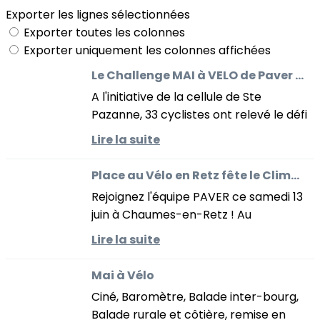
Exporter les lignes sélectionnées
Exporter toutes les colonnes
Exporter uniquement les colonnes affichées
Le Challenge MAI à VELO de Paver 8636 kms parcourus
A l'initiative de la cellule de Ste
Pazanne, 33 cyclistes ont relevé le défi
d'utiliser leur vélo le plus possible tout
Lire la suite
le mois de mai.Résultats : 8636 kms
parcourus soit 237...
Place au Vélo en Retz fête le Climat ce samedi 13 juin à Chaumes-en-Retz !
Rejoignez l'équipe PAVER ce samedi 13
juin à Chaumes-en-Retz ! Au
programme : balade familiale nature
Lire la suite
à vélo, atelier réparation et stand
d'info.
Mai à Vélo
Ciné, Baromètre, Balade inter-bourg,
Balade rurale et côtière, remise en