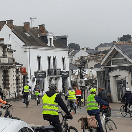
Exporter les lignes sélectionnées
Exporter toutes les colonnes
Exporter uniquement les colonnes affichées
Menu
Ajoutez un logo, un bouton, des réseaux sociaux
Cliquez pour éditer
Accueil
▴
▾
Qui Sommes-nous ?
▴
▾
Nos Activités
▴
▾
NOS ACTIVITES
Evénements
Agenda
▴
▾
Lettres Mensuelles
▴
▾