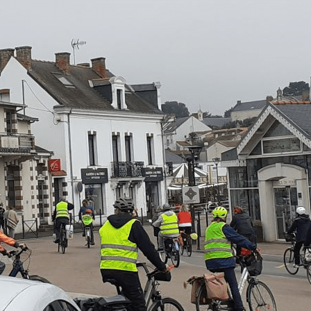
Exporter les lignes sélectionnées
Exporter toutes les colonnes
Exporter uniquement les colonnes affichées
Menu
Ajoutez un logo, un bouton, des réseaux sociaux
Cliquez pour éditer
Accueil
▴
▾
Qui Sommes-nous ?
▴
▾
Nos Activités
▴
▾
NOS ACTIVITES
Evénements
Agenda
▴
▾
Lettres Mensuelles
▴
▾